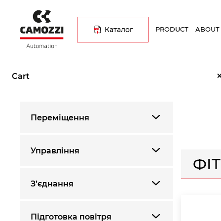
Skip
Основна
to
навіґація
main
Каталог
PRODUCT
ABOUT
content
Breadcrumb
Home
Каталог продукції
З’єднання
Фітинги з харчов
Cart
Переміщення
Управління
ФІ
З’єднання
Підготовка повітря