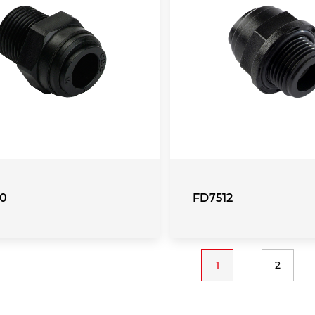
10
FD7512
n
1
2
Current
Page
page