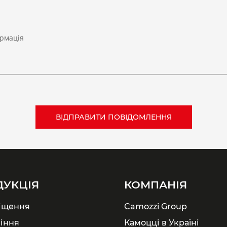
рмація
ДУКЦІЯ
КОМПАНІЯ
іщення
Camozzi Group
іння
Камоцці в Україні