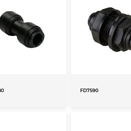
80
FD7590