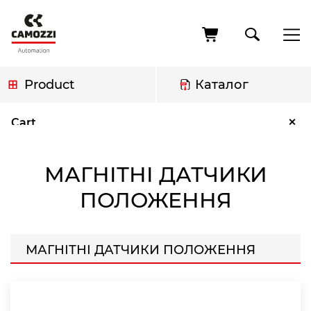
Skip
to
main
content
Product
Каталог
Breadcrumb
Магнітні датчики положення
×
Cart
МАГНІТНІ ДАТЧИКИ
ПОЛОЖЕННЯ
МАГНІТНІ ДАТЧИКИ ПОЛОЖЕННЯ