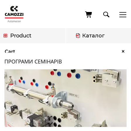
Skip
to
main
content
Product
Каталог
Breadcrumb
Програми семінарів
×
Cart
ПРОГРАМИ СЕМІНАРІВ