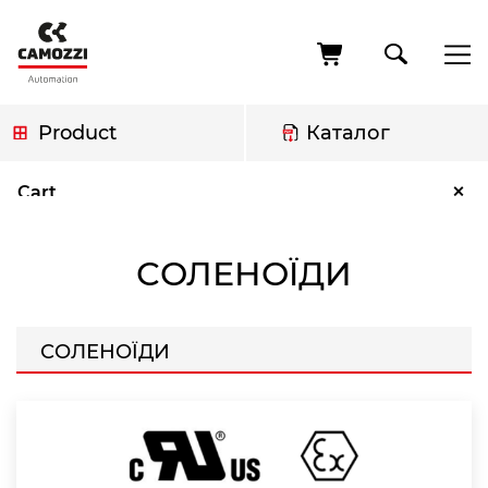
Skip
to
main
content
Product
Каталог
Breadcrumb
Соленоїди
×
Cart
СОЛЕНОЇДИ
СОЛЕНОЇДИ