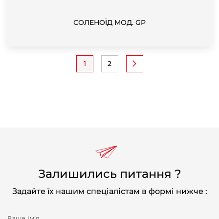
СОЛЕНОЇД МОД. GP
Pagination
1
2
Current
Page
page
Залишились питання ?
Задайте їх нашим спеціалістам в формі нижче :
Ваше ім'я