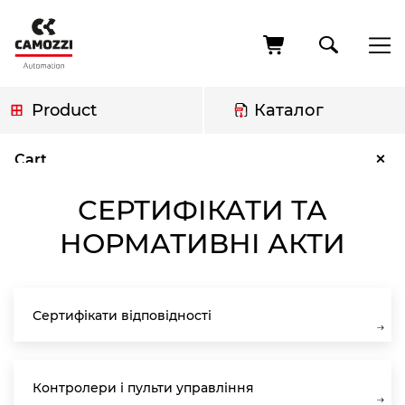
Skip
to
main
content
Product
Каталог
Breadcrumb
Сертифікати та нормативні акти
×
Cart
СЕРТИФІКАТИ ТА
НОРМАТИВНІ АКТИ
Сертифікати відповідності
Контролери і пульти управління