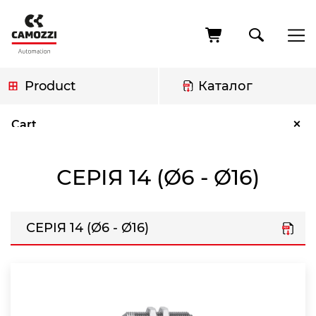
Skip
to
main
content
Product
Каталог
Breadcrumb
Серія 14 (Ø6 - Ø16)
×
Cart
СЕРІЯ 14 (Ø6 - Ø16)
СЕРІЯ 14 (Ø6 - Ø16)