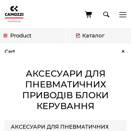
Skip
to
main
content
Product
Каталог
Breadcrumb
Аксесуари для пневматичних приводів Блоки керування
×
Cart
АКСЕСУАРИ ДЛЯ
ПНЕВМАТИЧНИХ
ПРИВОДІВ БЛОКИ
КЕРУВАННЯ
АКСЕСУАРИ ДЛЯ ПНЕВМАТИЧНИХ