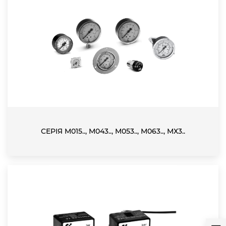
СЕРІЯ М015.., М043.., М053.., М063.., МХ3..