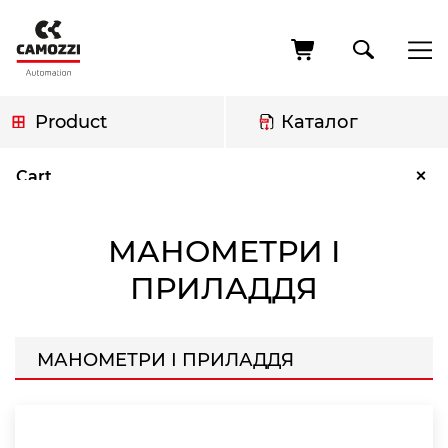
Skip
to
main
content
Product
Каталог
Breadcrumb
Манометри і приладдя
×
Cart
МАНОМЕТРИ І
ПРИЛАДДЯ
МАНОМЕТРИ І ПРИЛАДДЯ