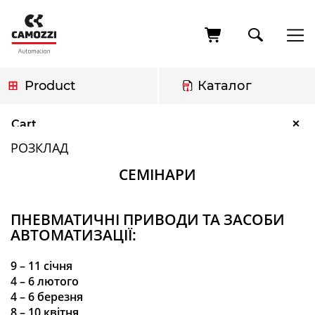
Skip
to
main
content
Product
Каталог
Breadcrumb
Розклад
×
Cart
РОЗКЛАД
СЕМІНАРИ
ПНЕВМАТИЧНІ ПРИВОДИ ТА ЗАСОБИ
АВТОМАТИЗАЦІЇ:
9 – 11 січня
4 – 6
лютого
4
– 6 березня
8
– 10
квітня