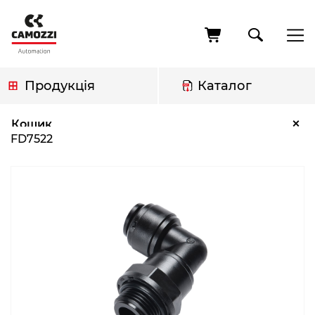
Перейти
до
основного
вмісту
Продукція
Каталог
Рядок
FD7522
×
Кошик
навіґації
FD7522