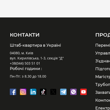
КОНТАКТИ
ПРО
Штаб-квартира в Україні
Перем
04080, м. Київ
Управл
вул. Кирилівська, 1-3, секція "Д"
З'єдна
+38(044) 503 51 01
Робочі години :
Підгот
Пн-Пт: з 8.30 до 18.00
Магіст
Трубоп
Захват
Компон
Електр