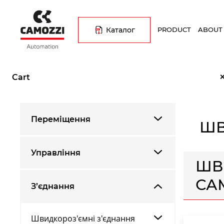
Skip
Основна
to
навіґація
main
Каталог
PRODUCT
ABOUT
content
Breadcrumb
Home
Каталог продукції
З’єднання
Швидкороз’ємні з
Cart
Переміщення
ШВ
Управління
ШВ
СА
З’єднання
Швидкороз'ємні з'єднання