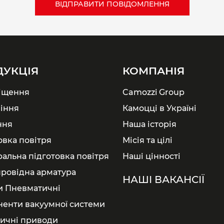
ДУКЦІЯ
КОМПАНІЯ
іщення
Camozzi Group
іння
Камоцці в Україні
ння
Наша історія
овка повітря
Місія та цілі
ральна підготовка повітря
Наші цінності
ровідна арматура
НАШІ ВАКАНСІЇ
и Пневматичні
енти вакуумної системи
ичні приводи