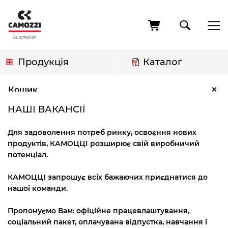
Перейти
до
основного
вмісту
Продукція
Каталог
Рядок
Наші вакансії
×
Кошик
навіґації
НАШІ ВАКАНСІЇ
Для задоволення потреб ринку, освоєння нових
продуктів, КАМОЦЦІ розширює свій виробничий
потенціал.
КАМОЦЦІ запрошує всіх бажаючих приєднатися до
нашої команди.
Пропонуємо Вам: офіційне працевлаштування,
соціальний пакет, оплачувана відпустка, навчання і