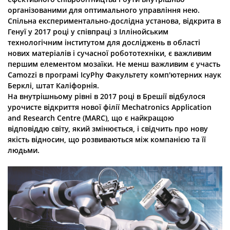
організованими для оптимального управління нею.
Спільна експериментально-дослідна установа, відкрита в
Генуї у 2017 році у співпраці з Іллінойським
технологічним інститутом для досліджень в області
нових матеріалів і сучасної робототехніки, є важливим
першим елементом мозаїки. Не менш важливим є участь
Camozzi в програмі IcyPhy Факультету комп'ютерних наук
Берклі, штат Каліфорнія.
На внутрішньому рівні в 2017 році в Брешії відбулося
урочисте відкриття нової філії Mechatronics Application
and Research Centre (MARC), що є найкращою
відповіддю світу, який змінюється, і свідчить про нову
якість відносин, що розвиваються між компанією та її
людьми.