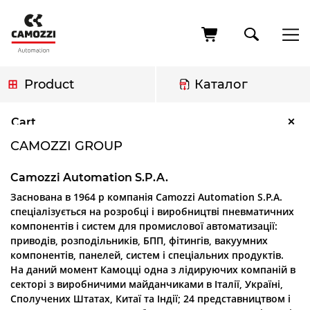
Skip
to
main
content
Product
Каталог
Breadcrumb
Camozzi Group
×
Cart
CAMOZZI GROUP
Camozzi Automation S.P.A.
Заснована в 1964 р компанія Camozzi Automation S.P.A.
спеціалізується на розробці і виробництві пневматичних
компонентів і систем для промислової автоматизації:
приводів, розподільників, БПП, фітингів, вакуумних
компонентів, панелей, систем і спеціальних продуктів.
На даний момент Камоцці одна з лідируючих компаній в
секторі з виробничими майданчиками в Італії, Україні,
Сполучених Штатах, Китаї та Індії; 24 представництвом і