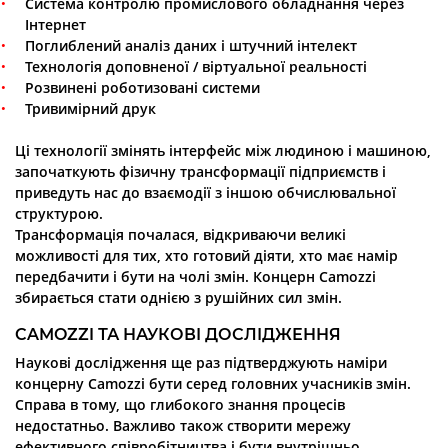
Система контролю промислового обладнання через
Інтернет
Поглиблений аналіз даних і штучний інтелект
Технологія доповненої / віртуальної реальності
Розвинені роботизовані системи
Тривимірний друк
Ці технології змінять інтерфейс між людиною і машиною,
започаткують фізичну трансформації підприємств і
приведуть нас до взаємодії з іншою обчислювальної
структурою.
Трансформація почалася, відкриваючи великі
можливості для тих, хто готовий діяти, хто має намір
передбачити і бути на чолі змін. Концерн Camozzi
збирається стати однією з рушійних сил змін.
CAMOZZI ТА НАУКОВІ ДОСЛІДЖЕННЯ
Наукові дослідження ще раз підтверджують наміри
концерну Camozzi бути серед головних учасників змін.
Справа в тому, що глибокого знання процесів
недостатньо. Важливо також створити мережу
ефективного співробітництва і бути внутрішньо