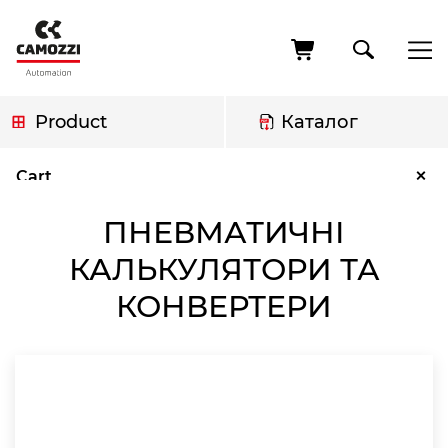
Skip
to
main
content
Product
Каталог
Breadcrumb
Пневматичні калькулятори та конвертери
×
Cart
ПНЕВМАТИЧНІ
КАЛЬКУЛЯТОРИ ТА
КОНВЕРТЕРИ