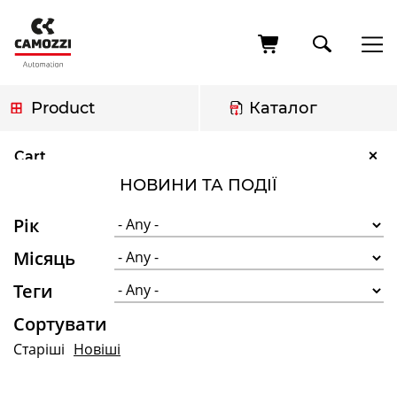
Skip
to
main
content
Product
Каталог
Breadcrumb
Новини та події
×
Cart
НОВИНИ ТА ПОДІЇ
Рік
Місяць
Теги
Сортувати
Старіші
Новіші