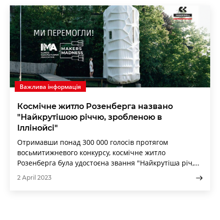
Важлива інформація
Космічне житло Розенберга названо
"Найкрутішою річчю, зробленою в
Іллінойсі"
Отримавши понад 300 000 голосів протягом
восьмитижневого конкурсу, космічне житло
Розенберга була удостоєна звання "Найкрутіша річ,
зроблена в Іллінойсі" губернатором Джей Бі
2 April 2023
Прітцкером у середу, 29 березня, під час церемонії в
губернаторському особняку в Спрінгфілді.