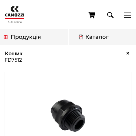
Перейти
до
основного
вмісту
Продукція
Каталог
Рядок
FD7512
×
Кошик
навіґації
FD7512