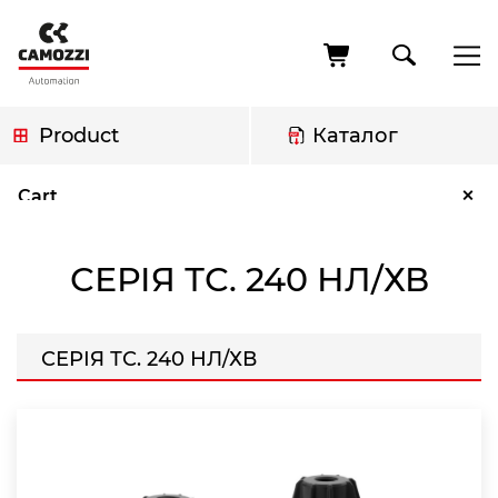
Skip
to
main
content
Product
Каталог
Breadcrumb
Серія ТС. 240 Нл/хв
×
Cart
СЕРІЯ ТС. 240 НЛ/ХВ
СЕРІЯ ТС. 240 НЛ/ХВ