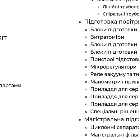
Лінійні трубоп
Спіральні тру
Підготовка повітр
Блоки підготовки 
Витратоміри
ІТ
Блоки підготовки 
Блоки підготовки 
Пристрої підготов
Мікрорегулятори 
Реле вакууму та т
Манометри і прил
дартами
Приладдя для сер
Приладдя для сер
Приладдя для сер
Спеціальні рішен
Магістральна підг
Циклонні сепарат
Магістральні філь