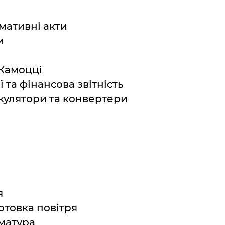
мативні акти
и
 Камоцці
 та фінансова звітність
кулятори та конвертери
я
отовка повітря
матура