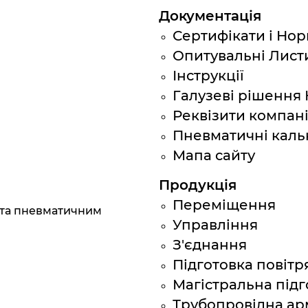
Документація
Сертифікати і Нор
Опитувальні Лист
Інструкції
Галузеві рішення
Реквізити компанії
Пневматичні каль
Мапа сайту
Продукція
Переміщення
 та пневматичним
Управління
З'єднання
Підготовка повітр
Магістральна підг
Трубопровідна ар