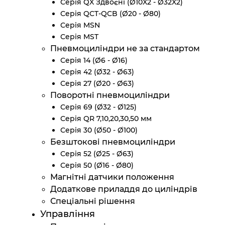
Серія QX Здвоєні (Ø10X2 - Ø32X2)
Серія QCT-QCB (Ø20 - Ø80)
Серія MSN
Серія MST
Пневмоциліндри не за стандартом
Серія 14 (Ø6 - Ø16)
Серія 42 (Ø32 - Ø63)
Серія 27 (Ø20 - Ø63)
Поворотні пневмоциліндри
Серія 69 (Ø32 - Ø125)
Серія QR 7,10,20,30,50 мм
Серія 30 (Ø50 - Ø100)
Безштокові пневмоциліндри
Серія 52 (Ø25 - Ø63)
Серія 50 (Ø16 - Ø80)
Магнітні датчики положення
Додаткове приладдя до циліндрів
Спеціальні рішення
Управління