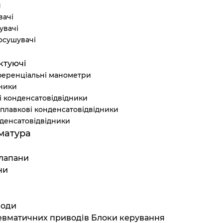
я
вачі
увачі
осушувачі
ктуючі
ференціальні манометри
ники
і конденсатовідвідники
плавкові конденсатовідвідники
денсатовідвідники
матура
клапани
ни
води
евматичних приводів Блоки керування