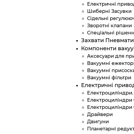
Електричні приво
Шиберні Засувки
Сідельні регулюю
Зворотні клапани
Спеціальні рішен
Захвати Пневмати
Компоненти вакуу
Аксесуари для пр
Вакуумні ежектор
Вакуумні присоск
Вакуумні фільтри
Електричні приво
Електроциліндри.
Електроциліндри 
Електроциліндри 
Драйвери
Двигуни
Планетарні редук