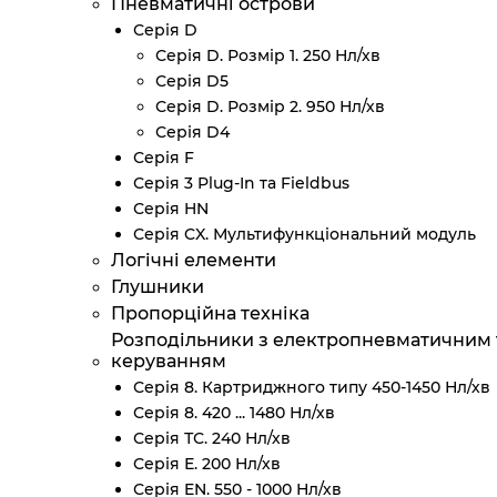
Пневматичні острови
Серія D
Серія D. Розмір 1. 250 Нл/хв
Серія D5
Серія D. Розмір 2. 950 Нл/хв
Серія D4
Серія F
Серія 3 Plug-In та Fieldbus
Серія HN
Серія CX. Мультифункціональний модуль
Логічні елементи
Глушники
Пропорційна техніка
Розподільники з електропневматичним
керуванням
Серія 8. Картриджного типу 450-1450 Нл/хв
Серія 8. 420 ... 1480 Нл/хв
Серія ТС. 240 Нл/хв
Серія Е. 200 Нл/хв
Серія EN. 550 - 1000 Нл/хв