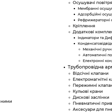
Осушувачі повітр
Мембранні осушу
Адсорбційні осуш
Рефрижераторні 
Кріплення
Додаткові компле
Індикатори та Ди
Конденсатовідвід
Механічні ручн
Автоматичні по
Електронні кон
Трубопровідна ар
Відсічні клапани
Електромагнітні 
Пережимні клапа
Кульові крани
Дискові заслінки
мними
Пневматичні при
Аксесуари для пн