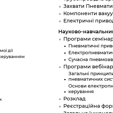
Захвати Пневмати
Компоненти вакуу
Електричні приво
Науково-навчальни
Програми семінар
Пневматичні приво
ої дії
Електропневматич
 керуванням
Сучасна пневмоав
Програми вебінар
Загальні принцип
пневматичних сис
Основи електропн
керування
Розклад
к
Реєстраційна фо