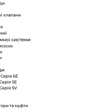
ди
чі клапани
ня
чні
мної системи
исосок
и
и
ди
 Серія 6E
Серія 5E
Серія 5V
тори та муфти