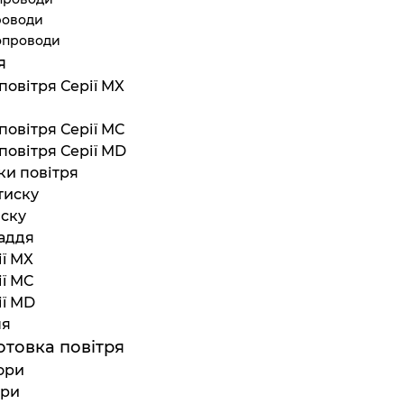
роводи
бопроводи
я
повітря Серії MX
повітря Серії MC
повітря Серії MD
ки повітря
тиску
иску
аддя
ії MX
ії MC
ії MD
ня
отовка повітря
ори
три