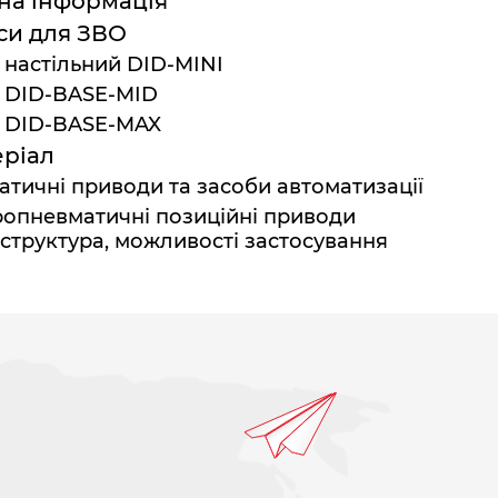
на інформація
си для ЗВО
 настільний DID-MINI
 DID-BASE-MID
д DID-BASE-MAX
ріал
тичні приводи та засоби автоматизації
ропневматичні позиційні приводи
структура, можливості застосування