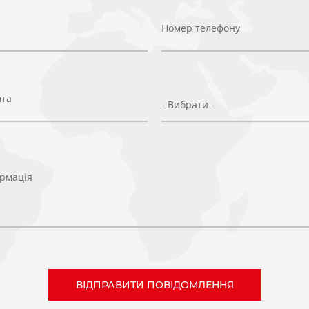
Номер телефону
шта
- Вибрати -
рмація