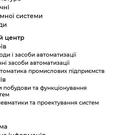
чні
мної системи
ди
й центр
ів
ди і засоби автоматизації
ні засоби автоматизації
томатика промислових підприємств
ів
и побудови та функціонування
тем
евматики та проектування систем
рма