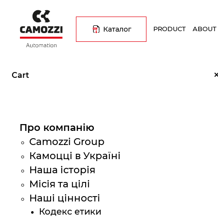
Skip
Основна
to
навіґація
main
Каталог
PRODUCT
ABOUT
content
Breadcrumb
Home
Карта сайту
Cart
Про компанію
Camozzi Group
Камоцці в Україні
Наша історія
Місія та цілі
Наші цінності
Кодекс етики