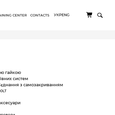
УКР
ENG
AINING CENTER
CONTACTS
ою гайкою
івних систем
’єднання з самозакриванням
00LT
аксесуари
проводи