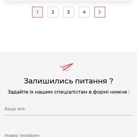
Розбивка
1
2
3
4
Поточна
Page
Page
Page
на
сторінка
сторінки
Залишились питання ?
Задайте їх нашим спеціалістам в формі нижче :
Ваше ім'я
Номер телефону