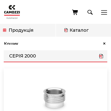
Перейти
до
основного
вмісту
Продукція
Каталог
Рядок
Серія 2000
×
Кошик
навіґації
СЕРІЯ 2000