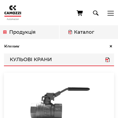
Перейти
до
основного
вмісту
Продукція
Каталог
Рядок
Кульові крани
×
Кошик
навіґації
КУЛЬОВІ КРАНИ