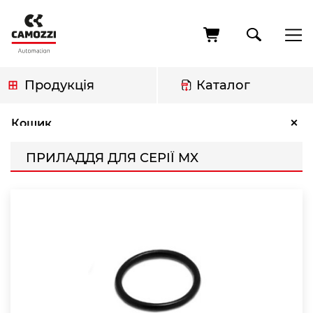
Перейти
до
основного
вмісту
Продукція
Каталог
Рядок
Приладдя для серії MX
×
Кошик
навіґації
ПРИЛАДДЯ ДЛЯ СЕРІЇ MX