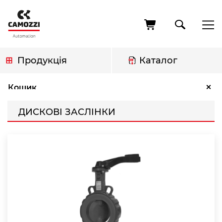
Перейти
до
основного
вмісту
Продукція
Каталог
Рядок
Дискові заслінки
×
Кошик
навіґації
ДИСКОВІ ЗАСЛІНКИ