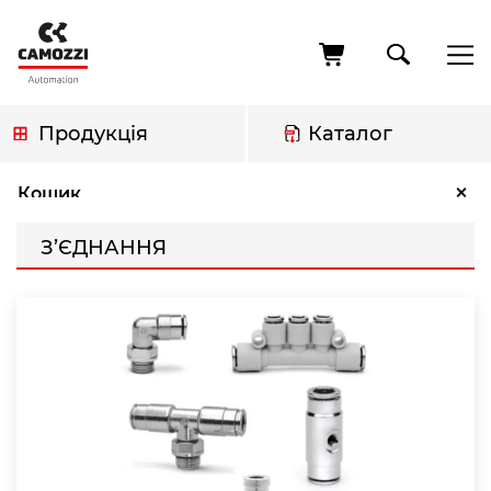
Перейти
до
основного
вмісту
Продукція
Каталог
Рядок
З’єднання
×
Кошик
навіґації
З’ЄДНАННЯ