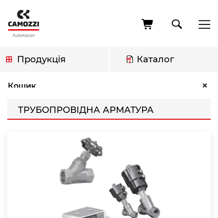
Перейти
до
основного
вмісту
Продукція
Каталог
Рядок
Трубопровідна арматура
×
Кошик
навіґації
ТРУБОПРОВІДНА АРМАТУРА