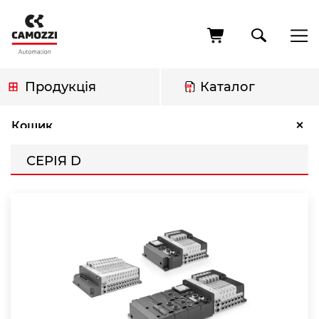
Перейти
до
основного
вмісту
Продукція
Каталог
Рядок
Серія D
×
Кошик
навіґації
СЕРІЯ D