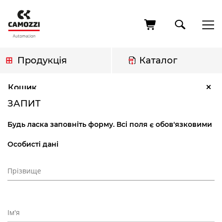
Перейти
до
основного
вмісту
Продукція
Каталог
Рядок
Запит
×
Кошик
навіґації
ЗАПИТ
Будь ласка заповніть форму. Всі поля є обов'язковими
Особисті дані