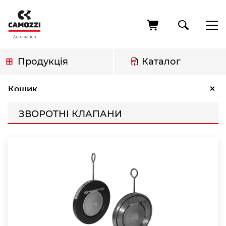
Перейти
до
основного
вмісту
Продукція
Каталог
Рядок
Зворотні клапани
×
Кошик
навіґації
ЗВОРОТНІ КЛАПАНИ