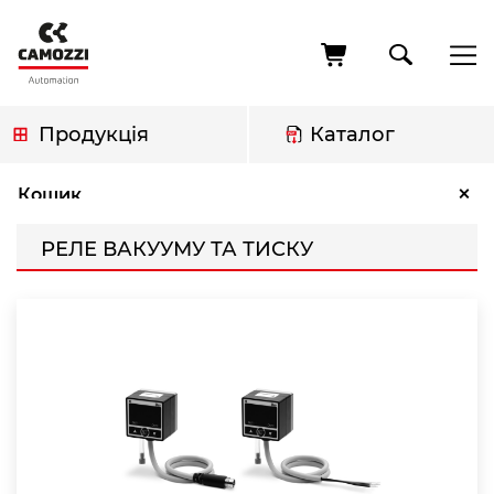
Перейти
до
основного
вмісту
Продукція
Каталог
Рядок
Реле вакууму та тиску
×
Кошик
навіґації
РЕЛЕ ВАКУУМУ ТА ТИСКУ