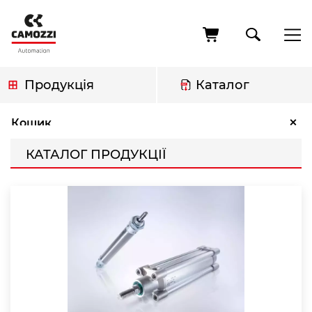
Перейти
до
основного
вмісту
Продукція
Каталог
Рядок
Каталог продукції
×
Кошик
навіґації
КАТАЛОГ ПРОДУКЦІЇ