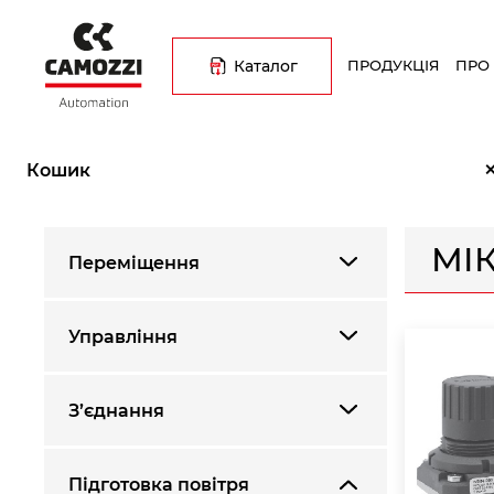
Перейти
Основна
до
навіґація
основного
Каталог
ПРОДУКЦІЯ
ПРО
вмісту
Рядок
Головна
Каталог продукції
Підготовка повітря
Мікрор
навіґації
Кошик
МІ
Переміщення
Управління
З’єднання
Підготовка повітря