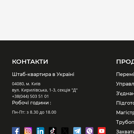
КОНТАКТИ
ПРО
Штаб-квартира в Україні
Перем
04080, м. Київ
Управл
вул. Кирилівська, 1-3, секція "Д"
З'єдна
+38(044) 503 51 01
Робочі години :
Підгот
Пн-Пт: з 8.30 до 18.00
Магіст
Трубоп
Захват