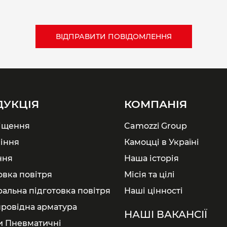
ДУКЦІЯ
КОМПАНІЯ
іщення
Camozzi Group
іння
Камоцці в Україні
ння
Наша історія
овка повітря
Місія та цілі
ральна підготовка повітря
Наші цінності
ровідна арматура
НАШІ ВАКАНСІЇ
и Пневматичні