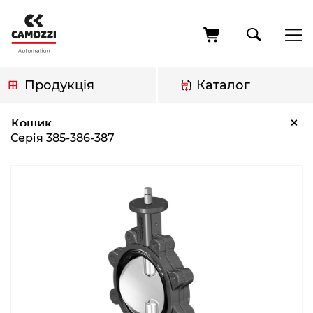
Перейти
до
основного
вмісту
Продукція
Каталог
Рядок
Серія 385-386-387
×
Кошик
навіґації
Серія 385-386-387