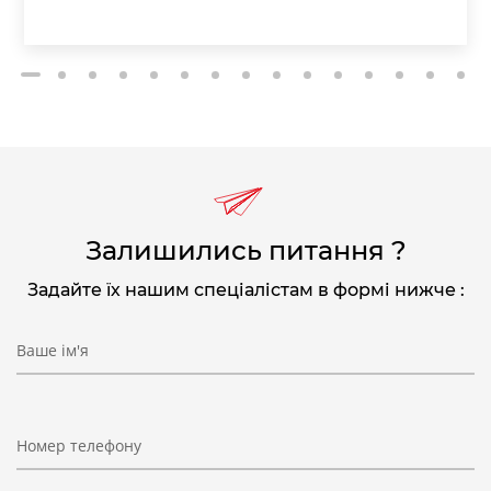
2
3
4
5
6
7
8
9
10
11
12
13
14
15
1
Залишились питання ?
Задайте їх нашим спеціалістам в формі нижче :
Ваше ім'я
Номер телефону