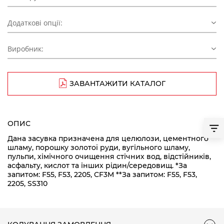
Додаткові опції:
Виробник:
ЗАВАНТАЖИТИ КАТАЛОГ
ОПИС
Дана засувка призначена для целюлози, цементного
шламу, порошку золотої руди, вугільного шламу,
пульпи, хімічного очищення стічних вод, відстійників,
асфальту, кислот та інших рідин/середовищ. *За
запитом: F55, F53, 2205, CF3M **За запитом: F55, F53,
2205, SS310