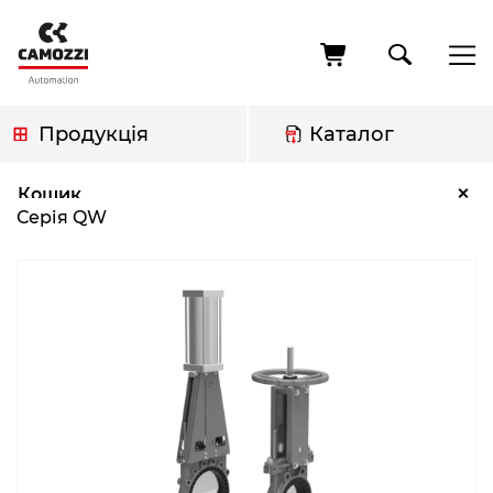
Перейти
до
основного
вмісту
Продукція
Каталог
Рядок
Серія QW
×
Кошик
навіґації
Серія QW