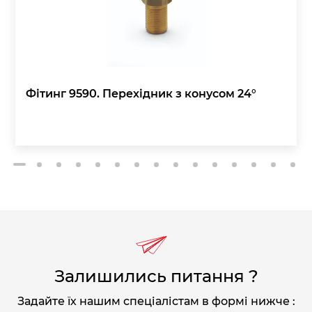
Фітинг 9590. Перехідник з конусом 24°
2
3
4
5
6
7
8
9
10
11
12
13
14
15
1
Залишились питання ?
Задайте їх нашим спеціалістам в формі нижче :