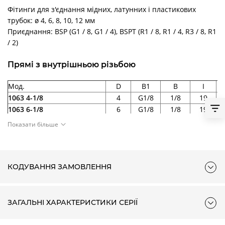
Фітинги для з'єднання мідних, латунних і пластикових
трубок: ø 4, 6, 8, 10, 12 мм
Приєднання: BSP (G1 / 8, G1 / 4), BSPT (R1 / 8, R1 / 4, R3 / 8, R1
/ 2)
Прямі з внутрішньою різьбою
Мод.
D
B1
B
I
1063 4-1/8
4
G1/8
1/8
19
1063 6-1/8
6
G1/8
1/8
19
1063 6-1/4
6
G1/4
1/8
19
Показати більше
1063 8-1/8
8
G1/8
1/4
23
1063 8-1/4
8
G1/4
1/4
23
КОДУВАННЯ ЗАМОВЛЕННЯ
ЗАГАЛЬНІ ХАРАКТЕРИСТИКИ СЕРІЇ