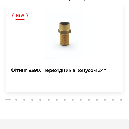
NEW
Фітинг 9590. Перехідник з конусом 24°
2
3
4
5
6
7
8
9
10
11
12
13
14
15
1