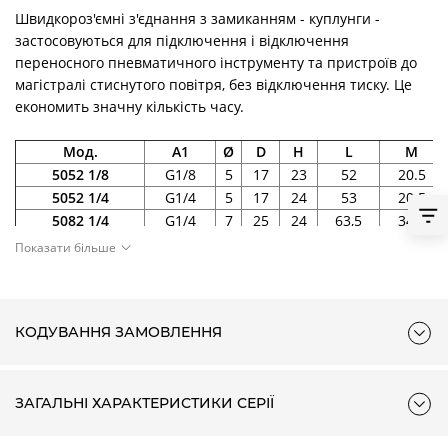
Швидкороз'ємні з'єднання з замиканням - куплунги -
застосовуються для підключення і відключення
переносного пневматичного інструменту та пристроїв до
магістралі стиснутого повітря, без відключення тиску. Це
економить значну кількість часу.
Мод.
A1
Ø
D
H
L
M
5052 1/8
G1/8
5
17
23
52
20.5
5052 1/4
G1/4
5
17
24
53
20.5
5082 1/4
G1/4
7
25
24
63,5
34,5
Показати більше
КОДУВАННЯ ЗАМОВЛЕННЯ
ЗАГАЛЬНІ ХАРАКТЕРИСТИКИ СЕРІЇ