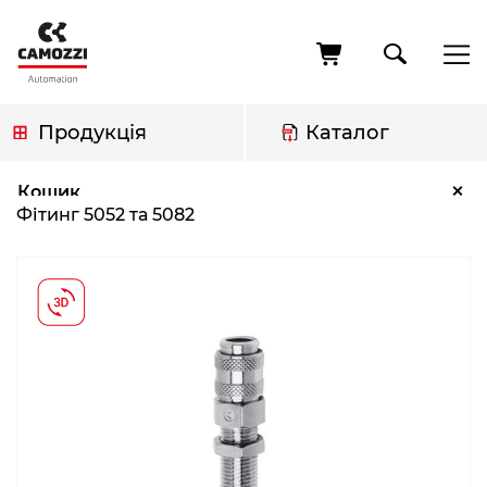
Перейти
до
основного
вмісту
Продукція
Каталог
Рядок
Фітинг 5052 та 5082
×
Кошик
навіґації
Фітинг 5052 та 5082