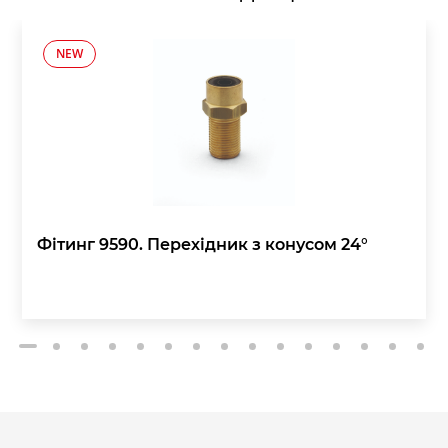
NEW
Фітинг 9590. Перехідник з конусом 24°
2
3
4
5
6
7
8
9
10
11
12
13
14
15
1