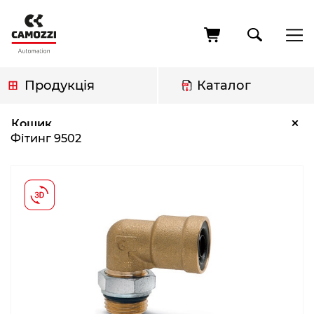
Перейти
до
основного
вмісту
Продукція
Каталог
Рядок
Фітинг 9502
×
Кошик
навіґації
Фітинг 9502