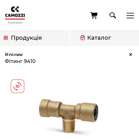
Перейти
до
основного
вмісту
Продукція
Каталог
Рядок
Фітинг 9410
×
Кошик
навіґації
Фітинг 9410