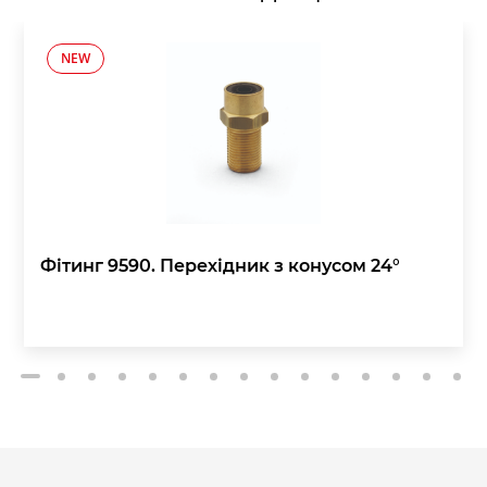
NEW
Фітинг 9590. Перехідник з конусом 24°
2
3
4
5
6
7
8
9
10
11
12
13
14
15
1