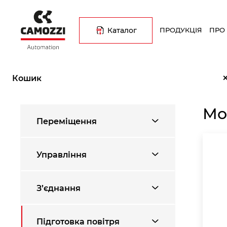
Перейти
Основна
до
навіґація
основного
Каталог
ПРОДУКЦІЯ
ПРО
вмісту
Рядок
Головна
Каталог продукції
Підготовка повітря
Монтаж
навіґації
Кошик
Мо
Переміщення
Управління
З’єднання
Підготовка повітря