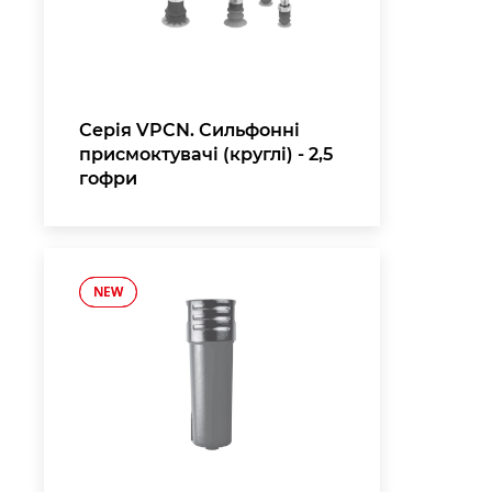
Серія VPCN. Сильфонні
присмоктувачі (круглі) - 2,5
гофри
NEW
NEW
,