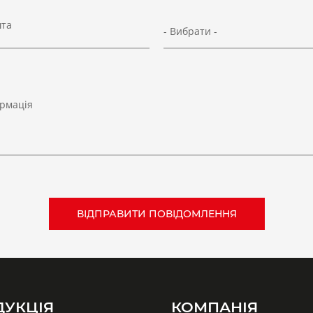
шта
- Вибрати -
рмація
ДУКЦІЯ
КОМПАНІЯ