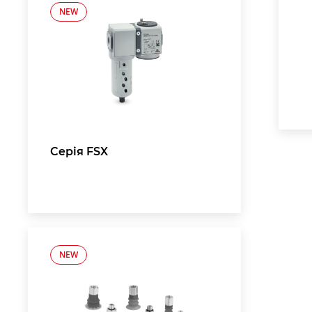
NEW
Серія FSX
NEW