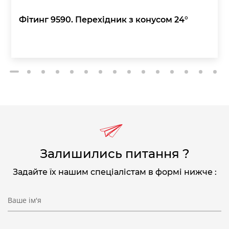
Фітинг 9590. Перехідник з конусом 24°
2
3
4
5
6
7
8
9
10
11
12
13
14
15
1
Залишились питання ?
Задайте їх нашим спеціалістам в формі нижче :
Ваше ім'я