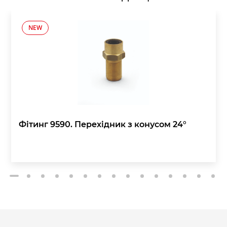
NEW
Фітинг 9590. Перехідник з конусом 24°
2
3
4
5
6
7
8
9
10
11
12
13
14
15
1