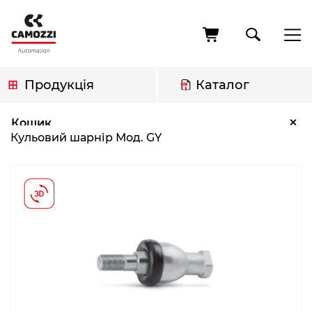
Перейти
до
основного
вмісту
Продукція
Каталог
Рядок
Кульовий шарнір Мод. GY
×
Кошик
навіґації
Кульовий шарнір Мод. GY