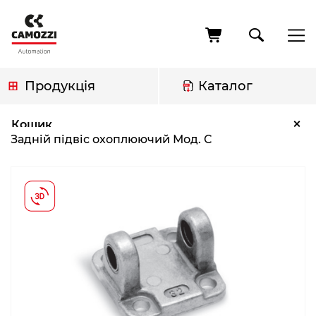
Перейти
до
основного
вмісту
Продукція
Каталог
Рядок
Задній підвіс охоплюючий Мод. C
×
Кошик
навіґації
Задній підвіс охоплюючий Мод. C