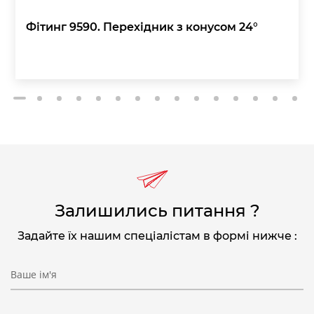
Фітинг 9590. Перехідник з конусом 24°
2
3
4
5
6
7
8
9
10
11
12
13
14
15
1
Залишились питання ?
Задайте їх нашим спеціалістам в формі нижче :
Ваше ім'я