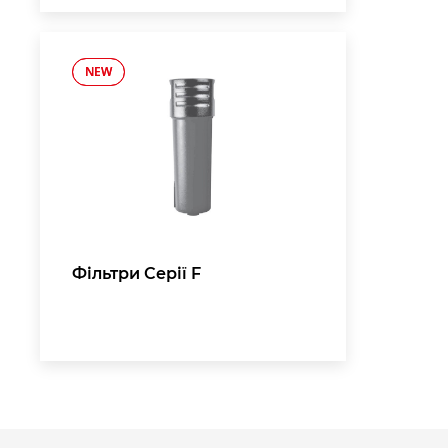
NEW
NEW
,
Фільтри Серії F