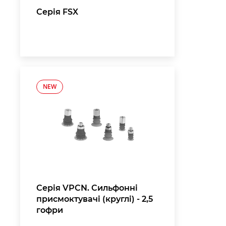
Серія FSX
NEW
Серія VPCN. Сильфонні
присмоктувачі (круглі) - 2,5
гофри