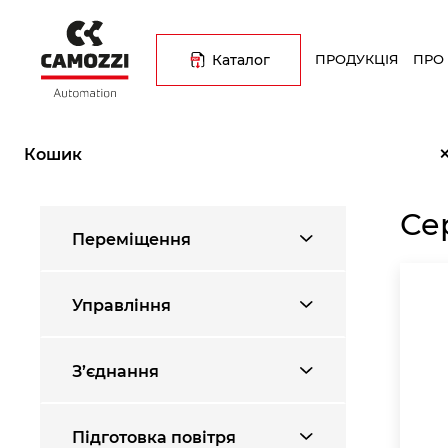
Перейти
Основна
до
навіґація
основного
Каталог
ПРОДУКЦІЯ
ПРО
вмісту
Рядок
Головна
Каталог продукції
Компоненти вакуумної системи
навіґації
Кошик
Се
Переміщення
Управління
З’єднання
Підготовка повітря