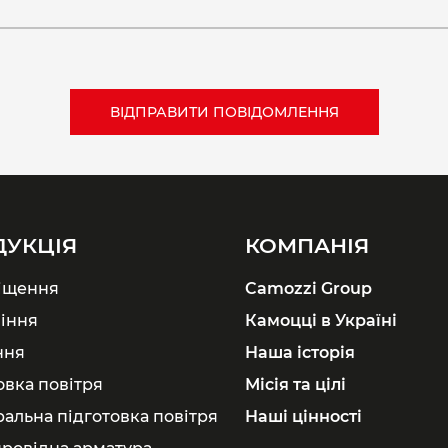
ДУКЦІЯ
КОМПАНІЯ
іщення
Camozzi Group
іння
Камоцці в Україні
ння
Наша історія
овка повітря
Місія та цілі
ральна підготовка повітря
Наші цінності