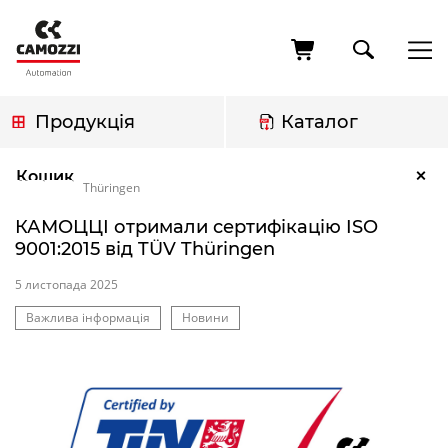
Перейти
до
основного
вмісту
Продукція
Каталог
Рядок
КАМОЦЦІ отримали сертифікацію ISO 9001:2015 від TÜV
×
Кошик
навіґації
Thüringen
КАМОЦЦІ отримали сертифікацію ISO
9001:2015 від TÜV Thüringen
5 листопада 2025
Теги
Важлива інформація
Новини